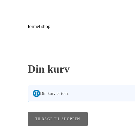
formel shop
Din kurv
Din kurv er tom.
TILBAGE TIL SHOPPEN