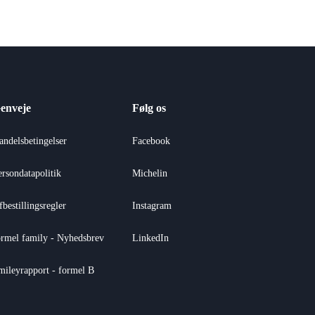
enveje
Følg os
andelsbetingelser
Facebook
ersondatapolitik
Michelin
fbestillingsregler
Instagram
ormel family - Nyhedsbrev
LinkedIn
mileyrapport - formel B