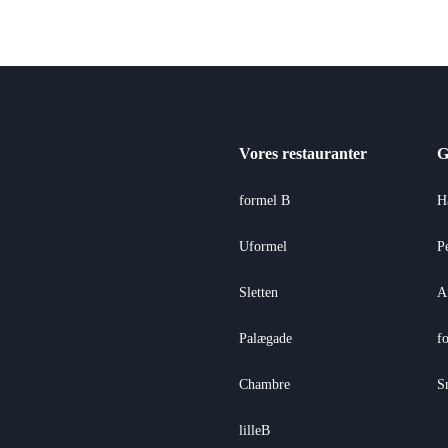
Vores restauranter
G
formel B
H
Uformel
P
Sletten
A
Palægade
f
Chambre
S
lilleB